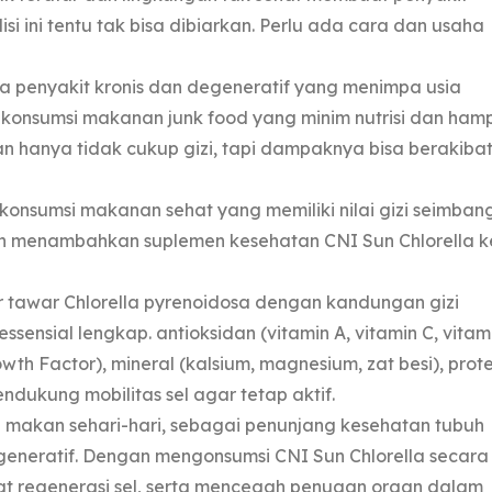
i ini tentu tak bisa dibiarkan. Perlu ada cara dan usaha
a penyakit kronis dan degeneratif yang menimpa usia
 konsumsi makanan junk food yang minim nutrisi dan hamp
n hanya tidak cukup gizi, tapi dampaknya bisa berakiba
 konsumsi makanan sehat yang memiliki nilai gizi seimbang
ah menambahkan suplemen kesehatan CNI Sun Chlorella k
ir tawar Chlorella pyrenoidosa dengan kandungan gizi
ssensial lengkap. antioksidan (vitamin A, vitamin C, vitam
owth Factor), mineral (kalsium, magnesium, zat besi), prote
endukung mobilitas sel agar tetap aktif.
 makan sehari-hari, sebagai penunjang kesehatan tubuh
egeneratif. Dengan mengonsumsi CNI Sun Chlorella secara
 regenerasi sel, serta mencegah penuaan organ dalam