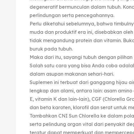
degeneratif bermunculan dalam tubuh. Kondis
perlindungan serta pencegahannya.
Perlu diketahui sebelumnya, bahwa timbulny
muda dan produktif era ini, disebabkan oleh
tidak mengandung protein dan vitamin. Buka
buruk pada tubuh.
Maka dari itu, sayangi tubuh dengan pilihan
Salah satu cara yang bisa Anda coba adal
dalam asupan makanan sehari-hari.
Suplemen ini terbuat dari ganggang hijau a
lengkap dan alami, antara lain: asam amino e
E, vitamin K dan lain-lain), CGF (Chlorella Gr
dan beta karoten, klorofil dan serat untuk m
Tambahkan CNI Sun Chlorella ke dalam pola
serta pelindung organ vital dari penyakit d
teratur dapat memperkuat dan mempercepat