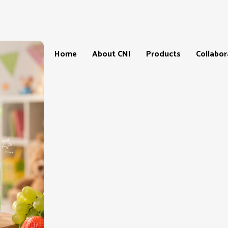
Home
About CNI
Products
Collabor
Products
Our
CNI-
Catalogue
Store
&
Locatio
Price
List
CNI-
Partner
Product
testimonials
Master
Affiliate
Progra