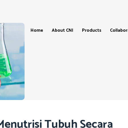
Home
About CNI
Products
Collabor
Products
Our
CNI-
Catalogue
Store
&
Locatio
Price
List
CNI-
Partner
Product
testimonials
Master
Affiliate
 Menutrisi Tubuh Secara
Progra