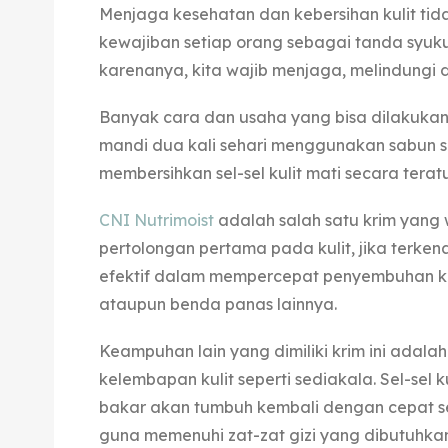
Menjaga kesehatan dan kebersihan kulit tid
kewajiban setiap orang sebagai tanda syuku
karenanya, kita wajib menjaga, melindungi 
Banyak cara dan usaha yang bisa dilakukan
mandi dua kali sehari menggunakan sabun sesu
membersihkan sel-sel kulit mati secara teratu
CNI Nutrimoist
adalah salah satu krim yang
pertolongan pertama pada kulit, jika terkena
efektif dalam mempercepat penyembuhan kul
ataupun benda panas lainnya.
Keampuhan lain yang dimiliki krim ini adal
kelembapan kulit seperti sediakala. Sel-sel ku
bakar akan tumbuh kembali dengan cepat se
guna memenuhi zat-zat gizi yang dibutuhkan 