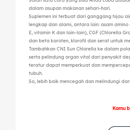
Salah satu cara yang bisa Anda coba adal
dalam asupan makanan sehari-hari.
Suplemen ini terbuat dari ganggang hijau a
lengkap dan alami, antara lain: asam amino e
E, vitamin K dan lain-lain), CGF (Chlorella Gr
dan beta karoten, klorofil dan serat untuk m
Tambahkan CNI Sun Chlorella ke dalam pola
serta pelindung organ vital dari penyakit d
teratur dapat memperkuat dan mempercepat
tubuh.
So, lebih baik mencegah dan melindungi da
Kamu bi