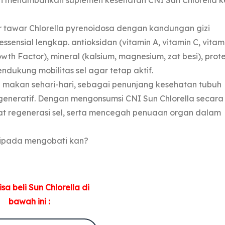
ah menambahkan suplemen kesehatan CNI Sun Chlorella k
ir tawar Chlorella pyrenoidosa dengan kandungan gizi
ssensial lengkap. antioksidan (vitamin A, vitamin C, vitam
owth Factor), mineral (kalsium, magnesium, zat besi), prote
endukung mobilitas sel agar tetap aktif.
 makan sehari-hari, sebagai penunjang kesehatan tubuh
egeneratif. Dengan mengonsumsi CNI Sun Chlorella secara
 regenerasi sel, serta mencegah penuaan organ dalam
ripada mengobati kan?
sa beli Sun Chlorella di
bawah ini :