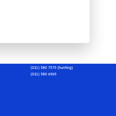
Contact Us
CNI CREATIVE CENTER (C3) BUILDING
Jln. Puri Indah Blok O2 No. 1-3, Jakarta
11610
(021) 580 7575 (hunting)
(021) 580 6565