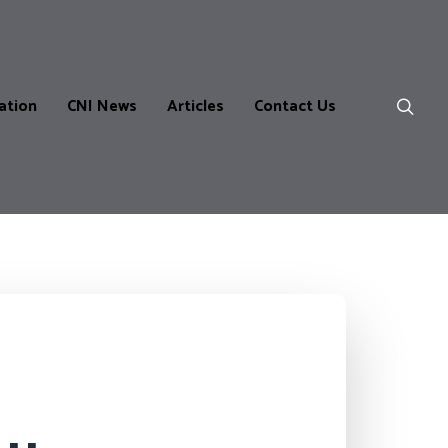
ation
CNI News
Articles
Contact Us
ns
m