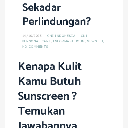
Sekadar
Perlindungan?
14/10/2025
CNI INDONESIA
CNI
PERSONAL CARE
,
INFORMASI UMUM
,
NEWS
NO COMMENTS
Kenapa Kulit
Kamu Butuh
Sunscreen ?
Temukan
Jawabannya