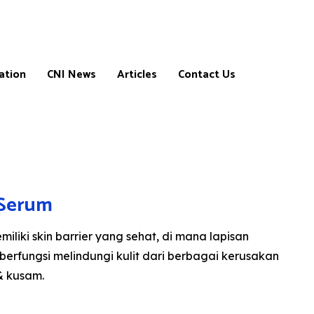
ation
CNI News
Articles
Contact Us
 Serum
ns
iliki skin barrier yang sehat, di mana lapisan
ni berfungsi melindungi kulit dari berbagai kerusakan
 & kusam.
m