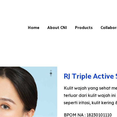
Home
About CNI
Products
Collabor
Products
Our
CNI-
RJ Triple Active
Catalogue
Store
&
Locatio
Price
Kulit wajah yang sehat mem
List
CNI-
Partner
terluar dari kulit wajah i
Product
testimonials
Master
seperti iritasi, kulit kering
Affiliate
Progra
BPOM NA : 18230101110