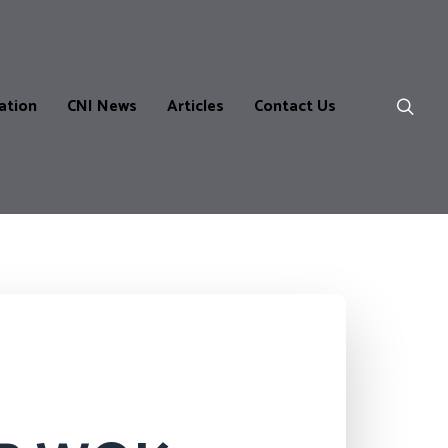
ation
CNI News
Articles
Contact Us
ns
m