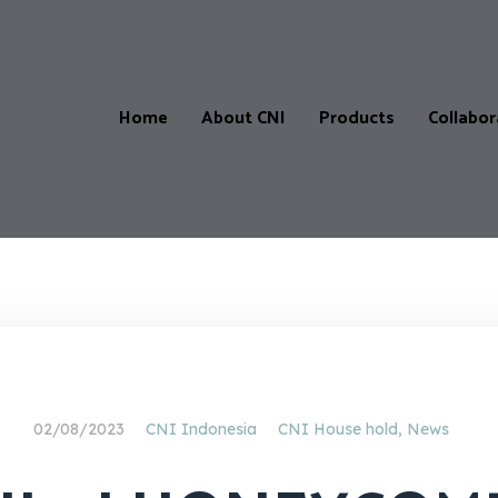
Home
About CNI
Products
Collabor
Products
Our
CNI-
Catalogue
Store
&
Locatio
Price
List
CNI-
Partner
Product
02/08/2023
CNI Indonesia
CNI House hold
,
News
testimonials
Master
Affiliate
Progra