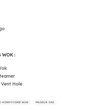
ogo
B WOK :
 Wok
steamer
h Vent Hole
 I HONEYCOMB WOK
PRODUK CNI