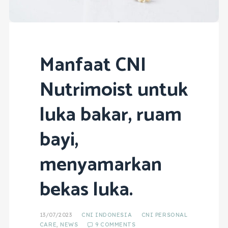
Manfaat CNI
Nutrimoist untuk
luka bakar, ruam
bayi,
menyamarkan
bekas luka.
13/07/2023
CNI INDONESIA
CNI PERSONAL
CARE
,
NEWS
9 COMMENTS