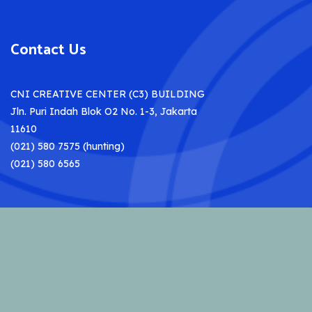
Contact Us
CNI CREATIVE CENTER (C3) BUILDING
Jln. Puri Indah Blok O2 No. 1-3, Jakarta
11610
(021) 580 7575 (hunting)
(021) 580 6565
© 2023 CNI Indonesia.
Hak cipta dilindungi
Undang-undang