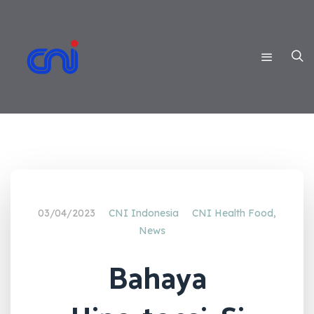
03/04/2023
CNI Indonesia
CNI Health Food
,
News
Bahaya