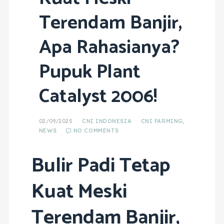
Terendam Banjir,
Apa Rahasianya?
Pupuk Plant
Catalyst 2006!
02/09/2025
CNI INDONESIA
CNI FARMING
,
NEWS
NO COMMENTS
Bulir Padi Tetap
Kuat Meski
Terendam Banjir,