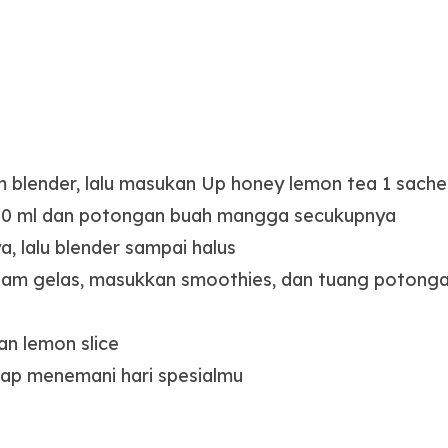
m blender, lalu masukan Up honey lemon tea 1 sach
50 ml dan potongan buah mangga secukupnya
, lalu blender sampai halus
alam gelas, masukkan smoothies, dan tuang potong
an lemon slice
iap menemani hari spesialmu