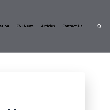
ation
CNI News
Articles
Contact Us
ns
m