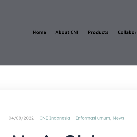
Home
About CNI
Products
Collabor
Products
Our
CNI-
Catalogue
Store
&
Locatio
Price
List
CNI-
Partner
Product
04/08/2022
CNI Indonesia
Informasi umum
,
News
testimonials
Master
Affiliate
Progra