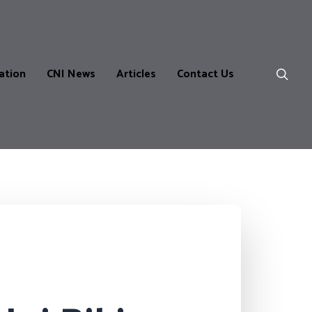
ation
CNI News
Articles
Contact Us
ns
m