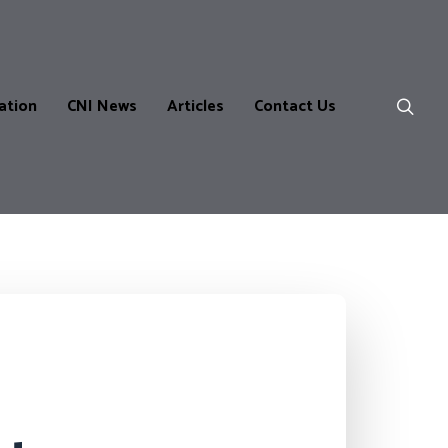
ation
CNI News
Articles
Contact Us
ns
m