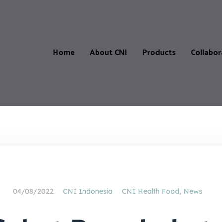
Home
About CNI
Products
Collabor
Products
Our
CNI-
Catalogue
Store
&
Locatio
Price
List
CNI-
Partner
Product
04/08/2022
CNI Indonesia
CNI Health Food
,
News
testimonials
Master
Affiliate
Progra