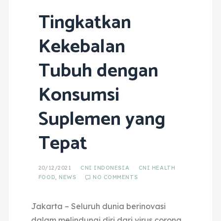
Tingkatkan
Kekebalan
Tubuh dengan
Konsumsi
Suplemen yang
Tepat
20/12/2021
CNI INDONESIA
CNI HEALTH
FOOD
,
NEWS
NO COMMENTS
Jakarta – Seluruh dunia berinovasi
dalam melindungi diri dari virus corona.