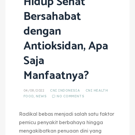
Hidup Sehat
Bersahabat
dengan
Antioksidan, Apa
Saja
Manfaatnya?
04/08/2022
CNI INDONESIA
CNI HEALTH
FOOD
,
NEWS
NO COMMENTS
Radikal bebas menjadi salah satu faktor
pemicu penyakit berbahaya hingga
mengakibatkan penuaan dini yang