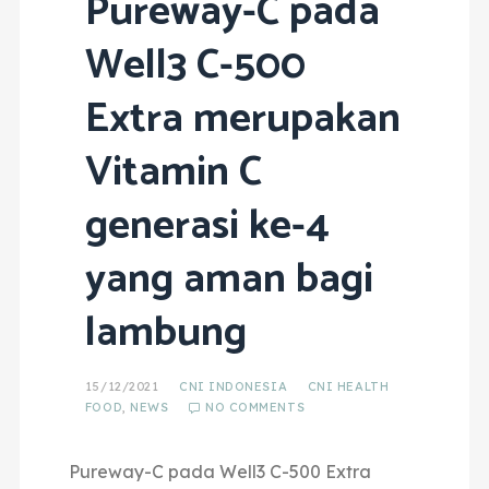
Pureway-C pada
Well3 C-500
Extra merupakan
Vitamin C
generasi ke-4
yang aman bagi
lambung
15/12/2021
CNI INDONESIA
CNI HEALTH
FOOD
,
NEWS
NO COMMENTS
Pureway-C pada Well3 C-500 Extra