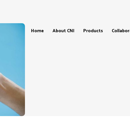
Home
About CNI
Products
Collabor
Products
Our
CNI-
Catalogue
Store
&
Locatio
Price
List
CNI-
Partner
Product
testimonials
Master
Affiliate
Progra