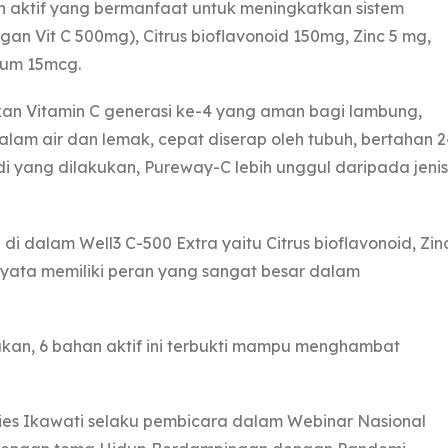
an aktif yang bermanfaat untuk meningkatkan sistem
an Vit C 500mg), Citrus bioflavonoid 150mg, Zinc 5 mg,
ium 15mcg.
an Vitamin C generasi ke-4 yang aman bagi lambung,
 dalam air dan lemak, cepat diserap oleh tubuh, bertahan 2
di yang dilakukan, Pureway-C lebih unggul daripada jenis
di dalam Well3 C-500 Extra yaitu Citrus bioflavonoid, Zinc
rnyata memiliki peran yang sangat besar dalam
ukan, 6 bahan aktif ini terbukti mampu menghambat
Zullies Ikawati selaku pembicara dalam Webinar Nasional