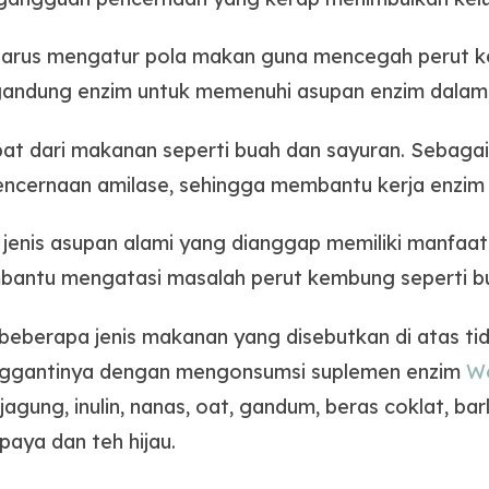
arus mengatur pola makan guna mencegah perut 
ndung enzim untuk memenuhi asupan enzim dalam 
pat dari makanan seperti buah dan sayuran. Sebaga
encernaan amilase, sehingga membantu kerja enzim 
 jenis asupan alami yang dianggap memiliki manfaa
antu mengatasi masalah perut kembung seperti bua
 beberapa jenis makanan yang disebutkan di atas t
enggantinya dengan mengonsumsi suplemen enzim
We
agung, inulin, nanas, oat, gandum, beras coklat, ba
paya dan teh hijau.