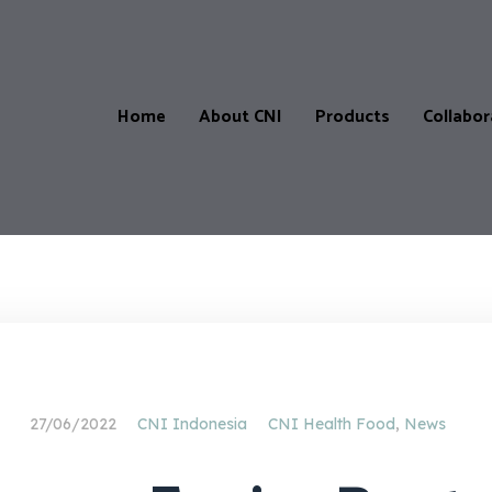
Home
About CNI
Products
Collabor
Products
Our
CNI-
Catalogue
Store
&
Locatio
Price
List
CNI-
Partner
Product
27/06/2022
CNI Indonesia
CNI Health Food
,
News
testimonials
Master
Affiliate
Progra