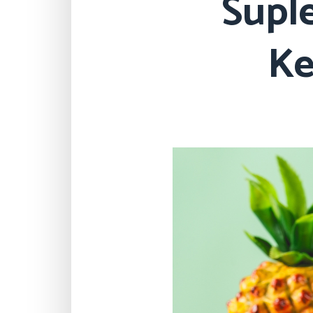
Supl
Ke