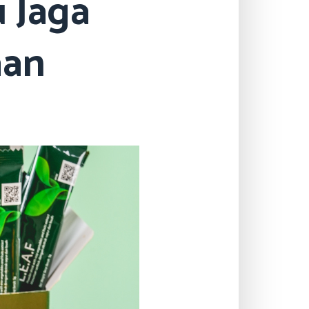
 Jaga
aan