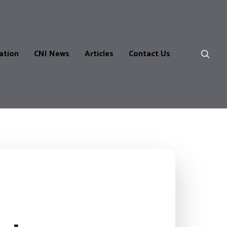
ation
CNI News
Articles
Contact Us
ns
m