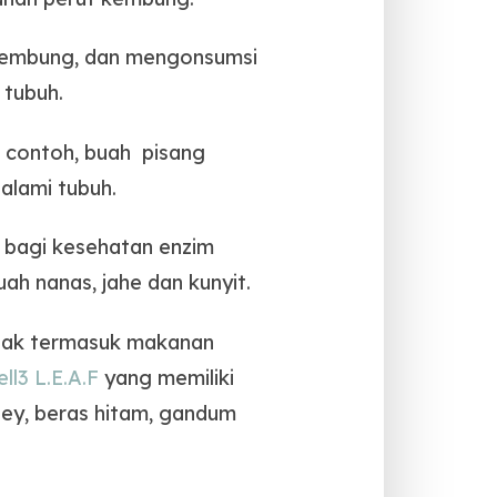
kembung, dan mengonsumsi
tubuh.
i contoh, buah pisang
alami tubuh.
t bagi kesehatan enzim
h nanas, jahe dan kunyit.
idak termasuk makanan
ll3 L.E.A.F
yang memiliki
rley, beras hitam, gandum