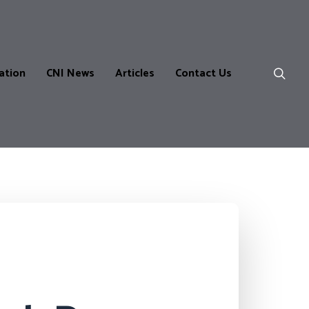
ation
CNI News
Articles
Contact Us
ns
m