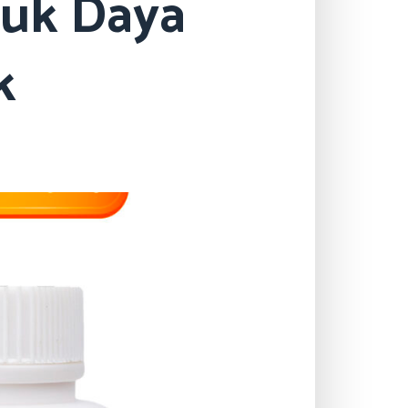
tuk Daya
k