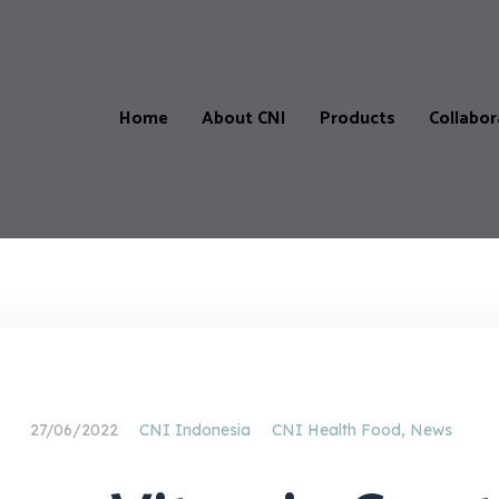
Home
About CNI
Products
Collabor
Products
Our
CNI-
Catalogue
Store
&
Locatio
Price
List
CNI-
Partner
Product
27/06/2022
CNI Indonesia
CNI Health Food
,
News
testimonials
Master
Affiliate
Progra