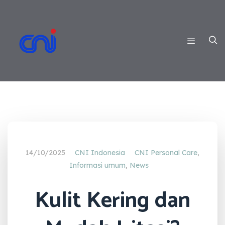
14/10/2025
CNI Indonesia
CNI Personal Care
,
Informasi umum
,
News
Kulit Kering dan