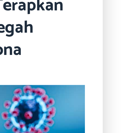
Terapkan
Cegah
ona