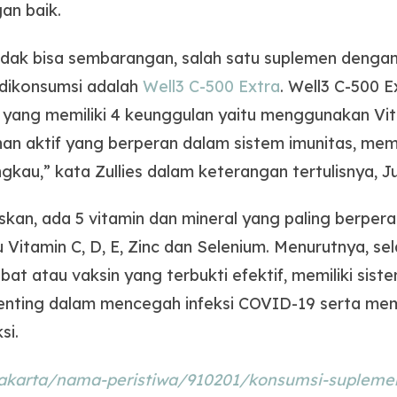
an baik.
tidak bisa sembarangan, salah satu suplemen denga
 dikonsumsi adalah
Well3 C-500 Extra
. Well3 C-500 
 yang memiliki 4 keunggulan yaitu menggunakan Vit
ahan aktif yang berperan dalam sistem imunitas, mem
gkau,” kata Zullies dalam keterangan tertulisnya, J
laskan, ada 5 vitamin dan mineral yang paling berp
u Vitamin C, D, E, Zinc dan Selenium. Menurutnya, se
t atau vaksin yang terbukti efektif, memiliki sist
penting dalam mencegah infeksi COVID-19 serta me
si.
d/jakarta/nama-peristiwa/910201/konsumsi-supleme