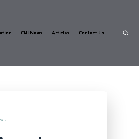
ation
CNI News
Articles
Contact Us
ns
ws
m