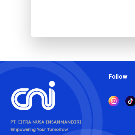
Follow
PT. CITRA NUSA INSANMANDIRI
Empowering Your Tomorrow