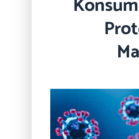
Konsums
Prot
Ma