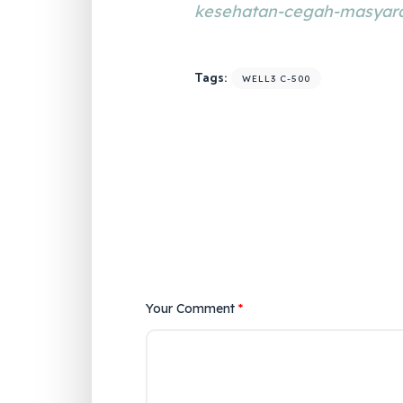
kesehatan-cegah-masyara
Tags:
WELL3 C-500
Your Comment
*