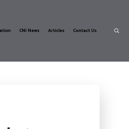
ation
CNI News
Articles
Contact Us
ns
m