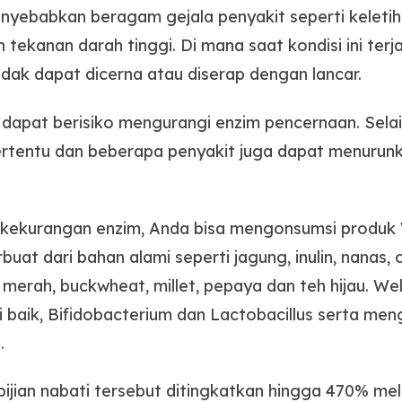
yebabkan beragam gejala penyakit seperti keletih
tekanan darah tinggi. Di mana saat kondisi ini terj
idak dapat dicerna atau diserap dengan lancar.
pat berisiko mengurangi enzim pencernaan. Selain i
tentu dan beberapa penyakit juga dapat menurunk
ekurangan enzim, Anda bisa mengonsumsi produk Wel
uat dari bahan alami seperti jagung, inulin, nanas, 
 merah, buckwheat, millet, pepaya dan teh hijau. We
 baik, Bifidobacterium dan Lactobacillus serta men
.
bijian nabati tersebut ditingkatkan hingga 470% melal