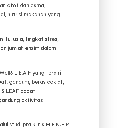
an otot dan asma,
adi, nutrisi makanan yang
tu, usia, tingkat stres,
an jumlah enzim dalam
l3 L.E.A.F yang terdiri
oat, gandum, beras coklat,
ll3 LEAF dapat
gandung aktivitas
ui studi pra klinis M.E.N.E.P