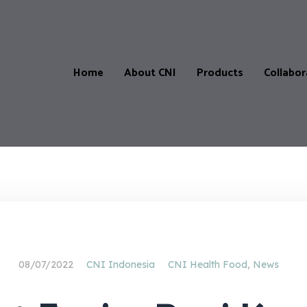
Home
About CNI
Products
Collabor
Products
Our
CNI-
Catalogue
Store
&
Locatio
Price
List
CNI-
Partner
Product
08/07/2022
CNI Indonesia
CNI Health Food
,
News
testimonials
Master
Affiliate
Progra