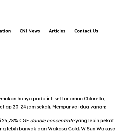
ation
CNI News
Articles
Contact Us
ns
ukan hanya pada inti sel tanaman Chlorella,
etiap 20-24 jam sekali. Mempunyai dua varian:
ki 25,78% CGF
double concentrate
yang lebih pekat
m
g lebih banyak dari Wakasa Gold. W Sun Wakasa