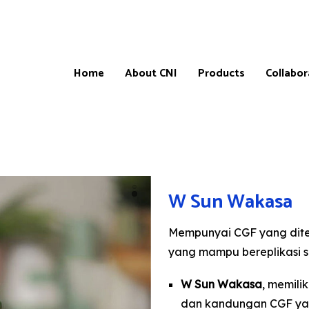
Home
About CNI
Products
Collabor
Products
Our
CNI-
W Sun Wakasa
Catalogue
Store
&
Locatio
Price
Mempunyai CGF yang ditem
List
CNI-
Partner
yang mampu bereplikasi s
Product
testimonials
Master
Affiliate
W Sun Wakasa
, memili
Progra
dan kandungan CGF yan