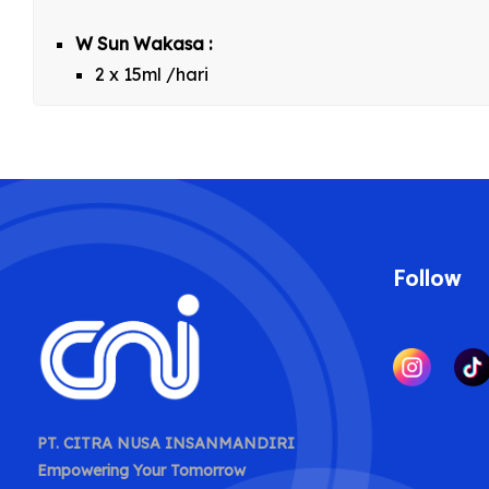
W Sun Wakasa :
2 x 15ml /hari
Follow
PT. CITRA NUSA INSANMANDIRI
Empowering Your Tomorrow