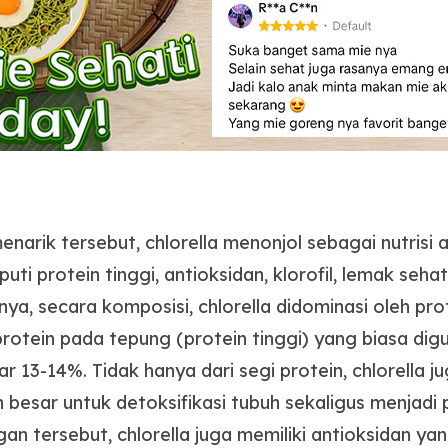
enarik tersebut, chlorella menonjol sebagai nutrisi 
i protein tinggi, antioksidan, klorofil, lemak sehat, 
ya, secara komposisi, chlorella didominasi oleh pr
rotein pada tepung (protein tinggi) yang biasa di
 13-14%. Tidak hanya dari segi protein, chlorella j
n besar untuk detoksifikasi tubuh sekaligus menjadi 
n tersebut, chlorella juga memiliki antioksidan y