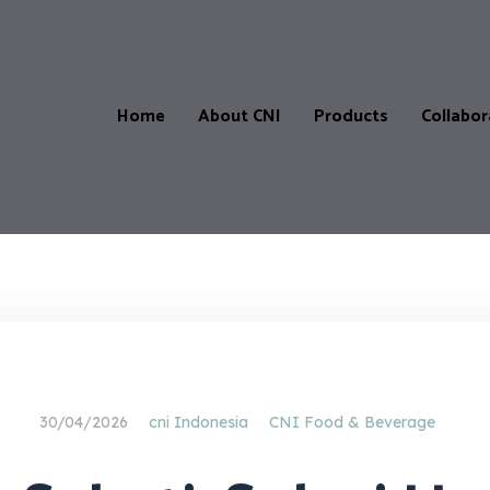
Home
About CNI
Products
Collabor
Products
Our
CNI-
Catalogue
Store
&
Locatio
Price
List
CNI-
Partner
Product
30/04/2026
cni Indonesia
CNI Food & Beverage
testimonials
Master
Affiliate
Progra