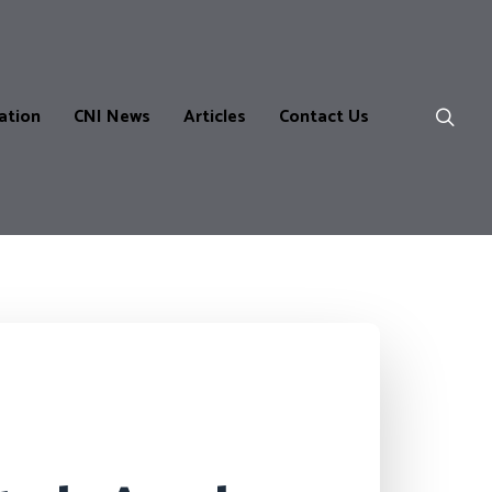
ation
CNI News
Articles
Contact Us
ns
m